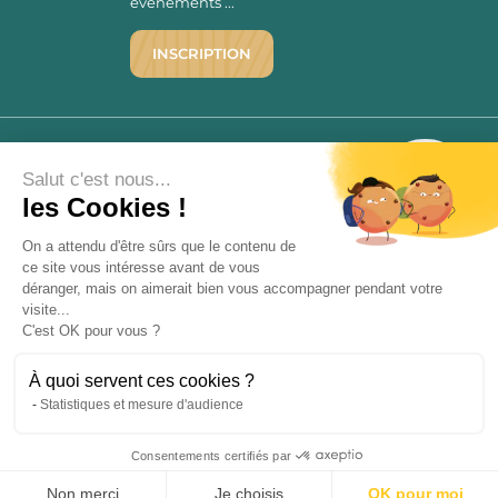
évènements ...
INSCRIPTION
©1976 - 2026 - Maison Victor
Qui sommes-nous ?
9.7
Salut c'est nous...
/10
Mentions légales
les Cookies !
2780 AVIS
C.G.V.
On a attendu d'être sûrs que le contenu de
Politique de confidentialité
ce site vous intéresse avant de vous
FAQ
déranger, mais on aimerait bien vous accompagner pendant votre
Livraisons
visite...
C'est OK pour vous ?
Paiement sécurisé
À quoi servent ces cookies ?
Statistiques et mesure d'audience
« L’abus d’alcool est dangereux pour la santé, à consommer avec
Consentements certifiés par
modération. La vente d’alcool est strictement interdite aux mineurs.
9.7
/10
2780 avis
»
Non merci
Je choisis
OK pour moi