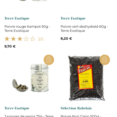
Indre-et-Loire
Non
Terre Exotique
Terre Exotique
Poivre rouge Kampot 50g -
Poivre vert deshydraté 60g -
Terre Exotique
Terre Exotique
Épices
8,20 €
3
/5
9,70 €
Terre Exotique
Sélection Rabelais
3 poivres de penja 75g - Terre
Poivre Noir Grain 500g -