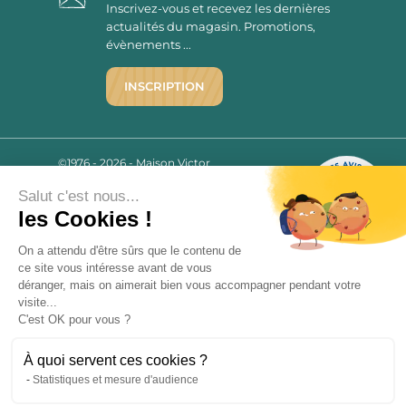
Inscrivez-vous et recevez les dernières
actualités du magasin. Promotions,
évènements ...
INSCRIPTION
©1976 - 2026 - Maison Victor
Qui sommes-nous ?
9.7
/10
Salut c'est nous...
Mentions légales
2780 AVIS
les Cookies !
C.G.V.
Politique de confidentialité
On a attendu d'être sûrs que le contenu de
FAQ
ce site vous intéresse avant de vous
déranger, mais on aimerait bien vous accompagner pendant votre
Livraisons
visite...
C'est OK pour vous ?
Paiement sécurisé
À quoi servent ces cookies ?
Statistiques et mesure d'audience