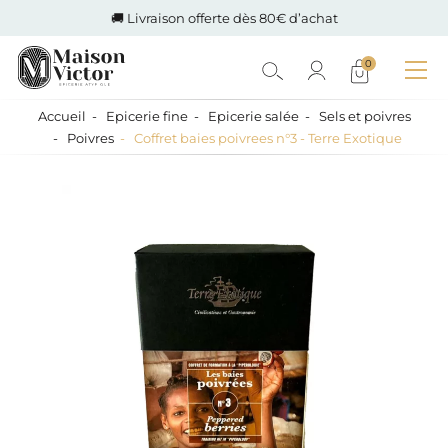
🚚 Livraison offerte dès 80€ d’achat
0
Accueil
Epicerie fine
Epicerie salée
Sels et poivres
Poivres
Coffret baies poivrees n°3 - Terre Exotique