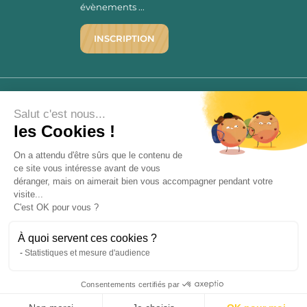
évènements ...
INSCRIPTION
©1976 - 2026 - Maison Victor
Qui sommes-nous ?
9.7
Salut c'est nous...
/10
les Cookies !
Mentions légales
2780 AVIS
C.G.V.
On a attendu d'être sûrs que le contenu de
Politique de confidentialité
ce site vous intéresse avant de vous
FAQ
déranger, mais on aimerait bien vous accompagner pendant votre
Livraisons
visite...
C'est OK pour vous ?
Paiement sécurisé
À quoi servent ces cookies ?
Statistiques et mesure d'audience
Consentements certifiés par
« L’abus d’alcool est dangereux pour la santé, à consommer avec
9.7
modération. La vente d’alcool est strictement interdite aux mineurs.
/10
2780 avis
»