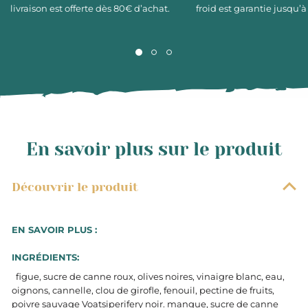
livraison est offerte dès 80€ d’achat.
froid est garantie jusqu’à
En savoir plus sur le produit
Découvrir le produit
EN SAVOIR PLUS :
INGRÉDIENTS:
figue, sucre de canne roux, olives noires, vinaigre blanc, eau,
oignons, cannelle, clou de girofle, fenouil, pectine de fruits,
poivre sauvage Voatsiperifery noir. mangue, sucre de canne