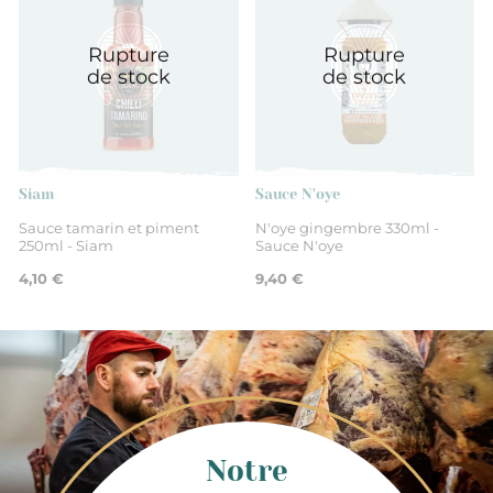
est visible sur votre compte. Lorsque votre commande
est en statut “en cours de préparation”, il ne vous sera
Rupture
Rupture
plus possible de vous modifier.
de stock
de stock
Siam
Sauce N'oye
Sauce tamarin et piment
N'oye gingembre 330ml -
250ml - Siam
Sauce N'oye
4,10 €
9,40 €
Notre