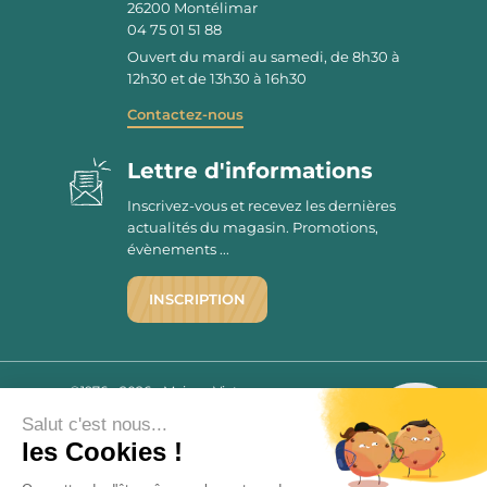
26200
Montélimar
04 75 01 51 88
Ouvert du mardi au samedi, de 8h30 à
12h30 et de 13h30 à 16h30
Contactez-nous
Lettre d'informations
Inscrivez-vous et recevez les dernières
actualités du magasin. Promotions,
évènements ...
INSCRIPTION
©1976 - 2026 - Maison Victor
Qui sommes-nous ?
9.7
Salut c'est nous...
/10
Mentions légales
les Cookies !
2779 AVIS
C.G.V.