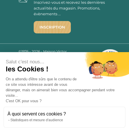
Inscrivez-vous et recevez les dernières
actualités du magasin. Promotions,
évènements ...
INSCRIPTION
©1976 - 2026 - Maison Victor
Qui sommes-nous ?
9.7
/10
Salut c'est nous...
Mentions légales
2780 AVIS
les Cookies !
C.G.V.
Politique de confidentialité
On a attendu d'être sûrs que le contenu de
FAQ
ce site vous intéresse avant de vous
déranger, mais on aimerait bien vous accompagner pendant votre
Livraisons
visite...
C'est OK pour vous ?
Paiement sécurisé
À quoi servent ces cookies ?
Statistiques et mesure d'audience