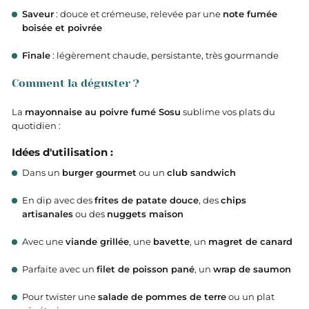
Saveur
: douce et crémeuse, relevée par une
note fumée
boisée et poivrée
Finale
: légèrement chaude, persistante, très gourmande
Comment la déguster ?
La
mayonnaise au poivre fumé Sosu
sublime vos plats du
quotidien :
Idées d'utilisation :
Dans un
burger gourmet
ou un
club sandwich
En dip avec des
frites de patate douce
, des
chips
artisanales
ou des
nuggets maison
Avec une
viande grillée
, une
bavette
, un
magret de canard
Parfaite avec un
filet de poisson pané
, un
wrap de saumon
Pour twister une
salade de pommes de terre
ou un plat