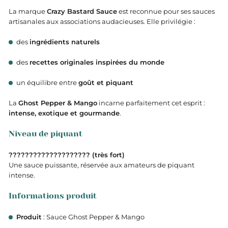
La marque
Crazy Bastard Sauce
est reconnue pour ses sauces
artisanales aux associations audacieuses. Elle privilégie :
des
ingrédients naturels
des
recettes originales inspirées du monde
un équilibre entre
goût et piquant
La
Ghost Pepper & Mango
incarne parfaitement cet esprit :
intense, exotique et gourmande
.
Niveau de piquant
????️????️????️????️????️ (très fort)
Une sauce puissante, réservée aux amateurs de piquant
intense.
Informations produit
Produit
: Sauce Ghost Pepper & Mango