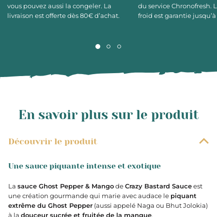
vous pouvez aussi la congeler. La
du service Chronofresh. 
livraison est offerte dès 80€ d’achat.
froid est garantie jusqu’à
En savoir plus sur le produit
Découvrir le produit
Une sauce piquante intense et exotique
La
sauce Ghost Pepper & Mango
de
Crazy Bastard Sauce
est
une création gourmande qui marie avec audace le
piquant
extrême du Ghost Pepper
(aussi appelé Naga ou Bhut Jolokia)
à la
douceur sucrée et fruitée de la mangue
.