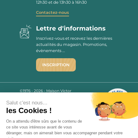
12h30 et de 13h30 à 16h30
Contactez-nous
Lettre d'informations
Inscrivez-vous et recevez les dernières
actualités du magasin. Promotions,
évènements ...
INSCRIPTION
©1976 - 2026 - Maison Victor
Qui sommes-nous ?
9.7
/10
Salut c'est nous...
Mentions légales
2780 AVIS
les Cookies !
C.G.V.
Politique de confidentialité
On a attendu d'être sûrs que le contenu de
FAQ
ce site vous intéresse avant de vous
déranger, mais on aimerait bien vous accompagner pendant votre
Livraisons