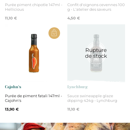
Purée piment chipotle 147ml -
Confit d'oignons cevennes 100
Hellicious
g - L'atelier des saveurs
Aides culinaire
11,10 €
4,50 €
Rupture
de stock
Cajohn's
Lynchburg
Purée de piment fatali 147ml -
Sauce swineapple glaze
Cajohn's
dipping 424g - Lynchburg
13,90 €
11,10 €