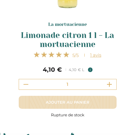
La mortuacienne
Limonade citron 1 l - La
mortuacienne
1
avis
5
/5
4,10 €
4,10 € L
i
AJOUTER AU PANIER
Rupture de stock