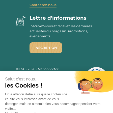
Contactez-nous
Lettre d'informations
Inscrivez-vous et recevez les dernières
actualités du magasin. Promotions,
évènements ...
INSCRIPTION
©1976 - 2026 - Maison Victor
Qui sommes-nous ?
9.7
/10
Salut c'est nous...
Mentions légales
2780 AVIS
les Cookies !
C.G.V.
Politique de confidentialité
On a attendu d'être sûrs que le contenu de
FAQ
ce site vous intéresse avant de vous
Livraisons
déranger, mais on aimerait bien vous accompagner pendant votre
visite...