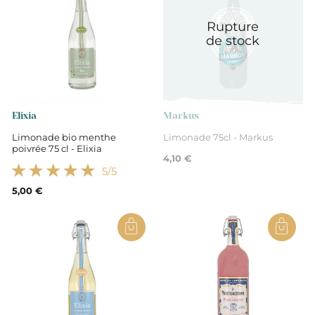
Rupture
de stock
Elixia
Markus
Limonade bio menthe
Limonade 75cl - Markus
poivrée 75 cl - Elixia
4,10 €
5
/5
5,00 €