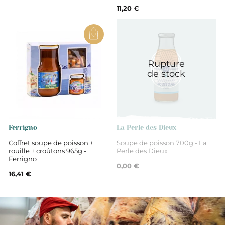
11,20 €
Rupture
de stock
Ferrigno
La Perle des Dieux
Coffret soupe de poisson +
Soupe de poisson 700g - La
rouille + croûtons 965g -
Perle des Dieux
Ferrigno
0,00 €
16,41 €