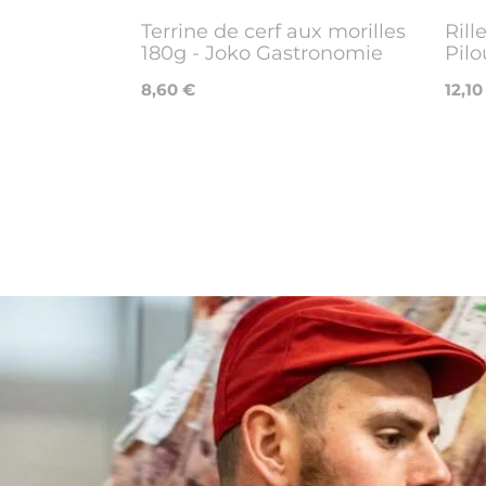
Terrine de cerf aux morilles
Rill
180g - Joko Gastronomie
Pilo
8,60 €
12,10