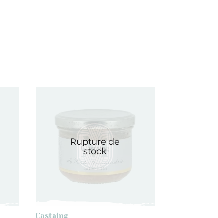
Rupture de
stock
Castaing