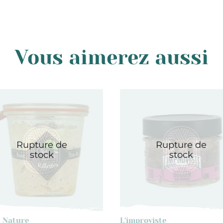
Vous aimerez aussi
Rupture de
Rupture de
stock
stock
u Nature
L'improviste