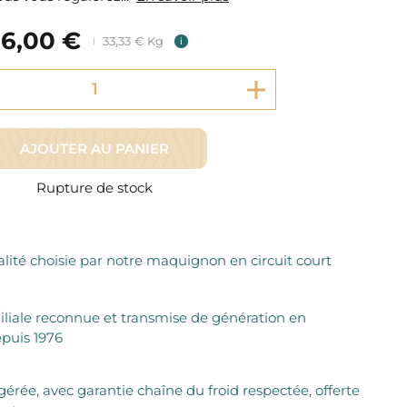
Fromager Affineurs depuis plus de 45 ans
Découvrez + de 3000 références disponibles
Sélection dans les fermes locales depuis 1976
6,00 €
Découvrez notre sélection de Fromages livrés en 24h
33,33 € Kg
i
Découvrir notre savoir-faire de maquignon
Sélection par notre sommelier
Découvrir
AJOUTER AU PANIER
Rupture de stock
lité choisie par notre maquignon en circuit court
iliale reconnue et transmise de génération en
puis 1976
igérée, avec garantie chaîne du froid respectée, offerte