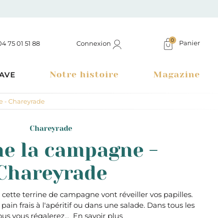
0
Panier
Connexion
04 75 01 51 88
Notre histoire
Magazine
AVE
e - Chareyrade
Chareyrade
ne la campagne -
Chareyrade
 cette terrine de campagne vont réveiller vos papilles.
 pain frais à l'apéritif ou dans une salade. Dans tous les
Boutique à Montélimar & Epicerie fine en ligne
ous vous régalerez...
En savoir plus