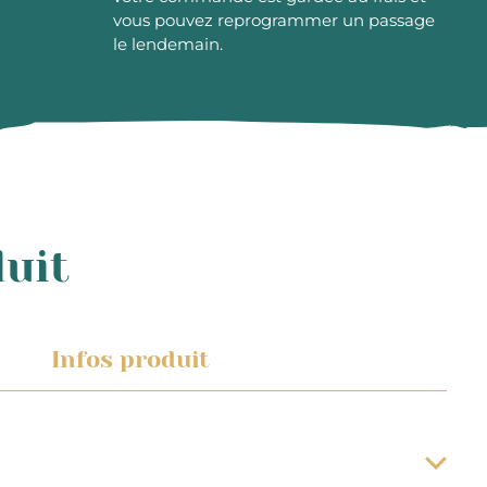
vous pouvez reprogrammer un passage
le lendemain.
duit
Infos produit