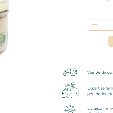
serie et préparations pour dessert
confiseries
arines
ocolats chauds
Viande de qua
Expertise fam
génération de
Livraison réfr