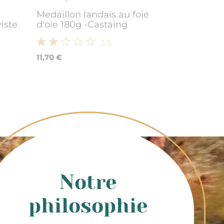
Medaillon landais au foie
iste
d'oie 180g -Castaing
2
/5
11,70 €
Notre
philosophie