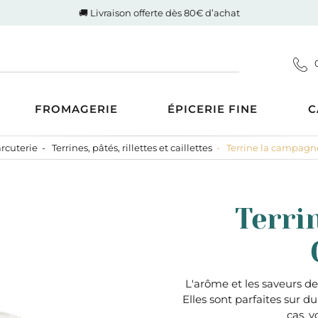
🚚 Livraison offerte dès 80€ d’achat
FROMAGERIE
ÉPICERIE FINE
C
rcuterie
Terrines, pâtés, rillettes et caillettes
Terrine la campagn
Coupes
d'Auvergne-Rhône-Alpes
ucrée
Gigot de Drôme-Ardèche
s AOP
Côte de boeuf Charolaise
 et compotes
Terri
es au Lait Cru
Poulet fermier de Quentin
ntrecôte
tiner
Nos saucisses maison
usions
Cognac Et Calvados
ranolas et mueslis
, Liqueur Et Crème
ognes, biscottes et pains
L'arôme et les saveurs de
Elles sont parfaites sur du
crés
zcal Et Cachaca
cas, v