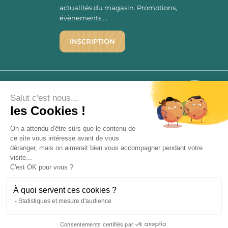
actualités du magasin. Promotions,
évènements ...
INSCRIPTION
©1976 - 2026 - Maison Victor
Qui sommes-nous ?
9.7
Salut c'est nous...
/10
Mentions légales
les Cookies !
2780 AVIS
C.G.V.
On a attendu d'être sûrs que le contenu de
Politique de confidentialité
ce site vous intéresse avant de vous
FAQ
déranger, mais on aimerait bien vous accompagner pendant votre
Livraisons
visite...
C'est OK pour vous ?
Paiement sécurisé
À quoi servent ces cookies ?
Statistiques et mesure d'audience
« L’abus d’alcool est dangereux pour la santé, à consommer avec
Consentements certifiés par