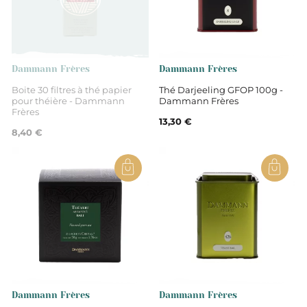
Drôme
thé noir du Sri Lanka
Dammann Frères
Dammann Frères
Boite 30 filtres à thé papier
Thé Darjeeling GFOP 100g -
pour théière - Dammann
Dammann Frères
Non
Frères
13,30 €
8,40 €
Thés
Thé noir
Bio
Dammann Frères
Dammann Frères