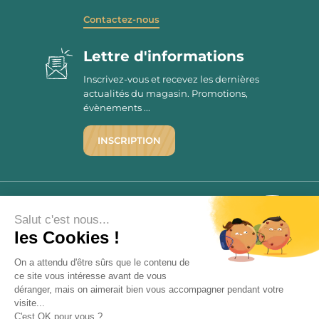
Contactez-nous
Lettre d'informations
Inscrivez-vous et recevez les dernières
actualités du magasin. Promotions,
évènements ...
INSCRIPTION
©1976 - 2026 - Maison Victor
Qui sommes-nous ?
9.7
Salut c'est nous...
/10
Mentions légales
les Cookies !
2779 AVIS
C.G.V.
On a attendu d'être sûrs que le contenu de
Politique de confidentialité
ce site vous intéresse avant de vous
FAQ
déranger, mais on aimerait bien vous accompagner pendant votre
Livraisons
visite...
C'est OK pour vous ?