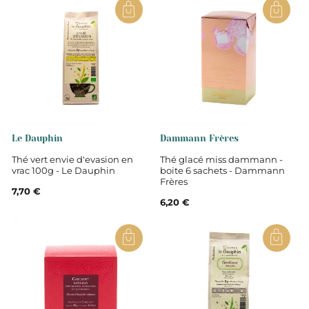
Cannelle, mélisse, fèves de cacao,
cardamome, réglisse, gingembre, baies roses, arôme
chocolat, clou de girofle, pétales de fleur, poivre noir
Contient de la réglisse, les personnes souffrant
d'hypertension doivent éviter toute consommation
excessive.
Non
Le Dauphin
Dammann Frères
Thé vert envie d'evasion en
Thé glacé miss dammann -
Tisanes et infusions
vrac 100g - Le Dauphin
boite 6 sachets - Dammann
Frères
7,70 €
6,20 €
Tisane
Boite de sachets