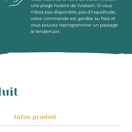
une plage horaire de livraison. Si vous
n’êtes pas disponible, pas d’inquiétude,
votre commande est gardée au frais et
vous pouvez reprogrammer un passage
le lendemain.
duit
Infos produit