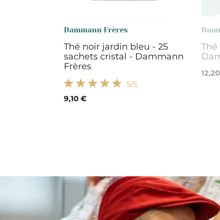
Dammann Frères
Damm
Thé noir jardin bleu - 25
Thé 
sachets cristal - Dammann
Dam
Frères
12,2
5
/5
9,10 €