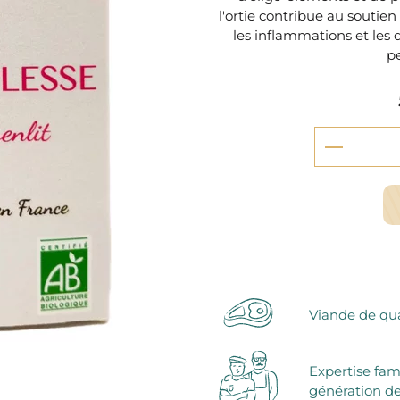
serie et préparations pour dessert
l'ortie contribue au soutie
confiseries
les inflammations et les
arines
pe
ocolats chauds
Viande de qua
Expertise fam
génération de