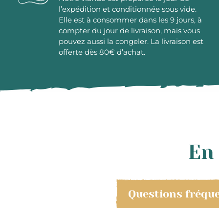
l’expédition et conditionnée sous vide.
Elle est à consommer dans les 9 jours, à
compter du jour de livraison, mais vous
pouvez aussi la congeler. La livraison est
offerte dès 80€ d’achat.
En 
Questions fréqu