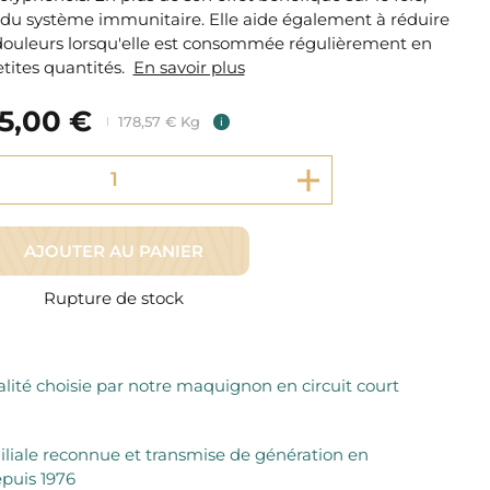
Fromager Affineurs depuis plus de 45 ans
n du système immunitaire. Elle aide également à réduire
Découvrez + de 3000 références disponibles
Sélection dans les fermes locales depuis 1976
 douleurs lorsqu'elle est consommée régulièrement en
Découvrez notre sélection de Fromages livrés en 24h
tites quantités.
En savoir plus
Découvrir notre savoir-faire de maquignon
Sélection par notre sommelier
5,00 €
178,57 € Kg
i
Découvrir
AJOUTER AU PANIER
Rupture de stock
lité choisie par notre maquignon en circuit court
iliale reconnue et transmise de génération en
puis 1976