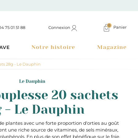
0
Panier
Connexion
04 75 01 51 88
Notre histoire
Magazine
AVE
ets 28g - Le Dauphin
Le Dauphin
ouplesse 20 sachets
 - Le Dauphin
e plantes avec une forte proportion d'orties au goût
nt une riche source de vitamines, de sels minéraux,
Boutique à Montélimar & Epicerie fine en ligne
lyphénols. En plus de son effet bénéfique sur le foie,