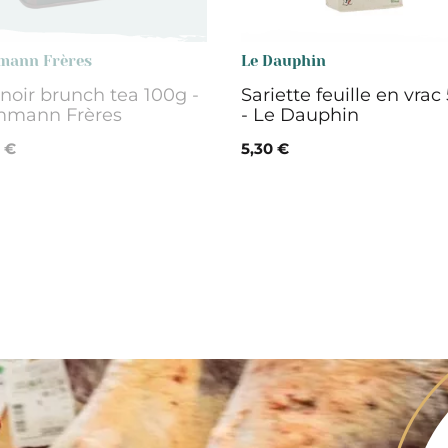
ann Frères
Le Dauphin
noir brunch tea 100g -
Sariette feuille en vrac
mann Frères
- Le Dauphin
0 €
5,30 €