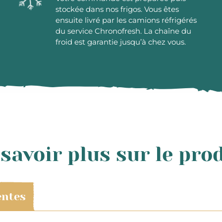
stockée dans nos frigos. Vous êtes
ensuite livré par les camions réfrigérés
du service Chronofresh. La chaîne du
froid est garantie jusqu’à chez vous.
savoir plus sur le pro
entes