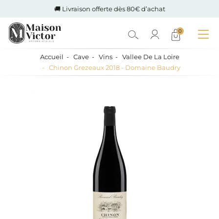
🚚 Livraison offerte dès 80€ d’achat
0
Accueil
Cave
Vins
Vallee De La Loire
Chinon Grezeaux 2018 - Domaine Baudry