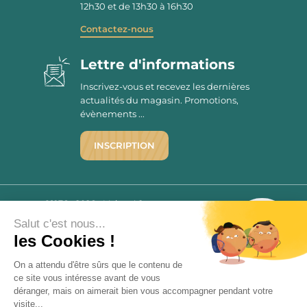
12h30 et de 13h30 à 16h30
Contactez-nous
Lettre d'informations
Inscrivez-vous et recevez les dernières
actualités du magasin. Promotions,
évènements ...
INSCRIPTION
©1976 - 2026 - Maison Victor
Qui sommes-nous ?
9.7
Salut c'est nous...
/10
Mentions légales
les Cookies !
2779 AVIS
C.G.V.
On a attendu d'être sûrs que le contenu de
Politique de confidentialité
ce site vous intéresse avant de vous
FAQ
déranger, mais on aimerait bien vous accompagner pendant votre
Livraisons
visite...