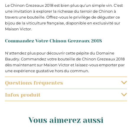
Le Chinon Grezeaux 2018 est bien plus qu'un simple vin. C'est
une invitation à explorer la richesse du terroir de Chinon à
travers une bouteille. Offrez-vous le privilège de déguster ce
bijou de la viticulture française, disponible en exclusivité sur
Maison Victor.
Commandez Votre Chinon Grezeaux 2018
N'attendez plus pour découvrir cette pépite du Domaine
Baudry. Commandez votre bouteille de Chinon Grezeaux 2018
dès maintenant sur Maison Victor et laissez-vous emporter par
une expérience gustative hors du commun.
Questions fréquentes
Infos produit
QUELS SONT LES DÉLAIS DE LIVRAISON ?
0.750
Les livraisons à température ambiante sont prises en
EST-IL POSSIBLE DE SUIVRE L’EXPÉDITION DE MON COLIS ?
charge par Colissimo. Vous recevrez votre commande
Vous aimerez aussi
dans un délai de 48h à compter de la date d’expédition
Lorsque vous aurez procédé au paiement de votre
L
JE N’AI JAMAIS ENTENDU PARLER DE MAISON VICTOR.
du colis.
commande, il vous sera possible de suivre l’avancée de