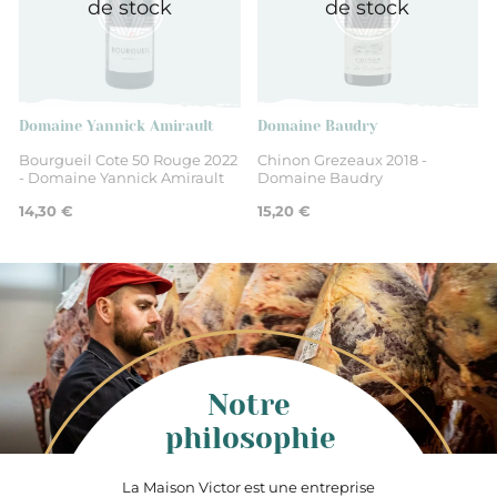
de stock
de stock
75 cl
2018
Domaine Yannick Amirault
Domaine Baudry
Bourgueil Cote 50 Rouge 2022
Chinon Grezeaux 2018 -
- Domaine Yannick Amirault
Domaine Baudry
14,30 €
15,20 €
Notre
philosophie
La Maison Victor est une entreprise