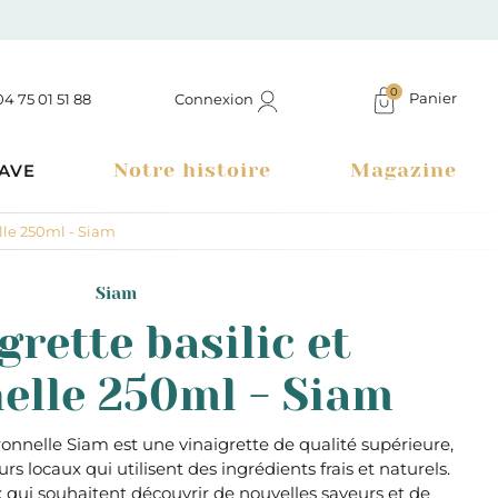
0
Panier
Connexion
04 75 01 51 88
Notre histoire
Magazine
AVE
elle 250ml - Siam
Siam
grette basilic et
elle 250ml - Siam
itronnelle Siam est une vinaigrette de qualité supérieure,
s locaux qui utilisent des ingrédients frais et naturels.
Boutique à Montélimar & Epicerie fine en ligne
x qui souhaitent découvrir de nouvelles saveurs et de