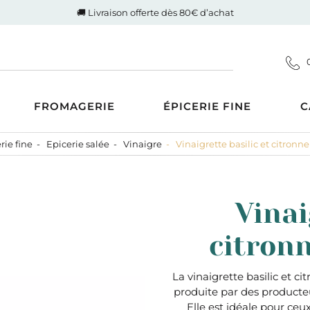
🚚 Livraison offerte dès 80€ d’achat
FROMAGERIE
ÉPICERIE FINE
C
rie fine
Epicerie salée
Vinaigre
Vinaigrette basilic et citronn
Coupes
d'Auvergne-Rhône-Alpes
ucrée
Gigot de Drôme-Ardèche
s AOP
Côte de boeuf Charolaise
 et compotes
Vinai
es au Lait Cru
Poulet fermier de Quentin
ntrecôte
tiner
Nos saucisses maison
citronn
usions
Cognac Et Calvados
ranolas et mueslis
, Liqueur Et Crème
ognes, biscottes et pains
La vinaigrette basilic et c
produite par des producteur
crés
zcal Et Cachaca
Elle est idéale pour ceu