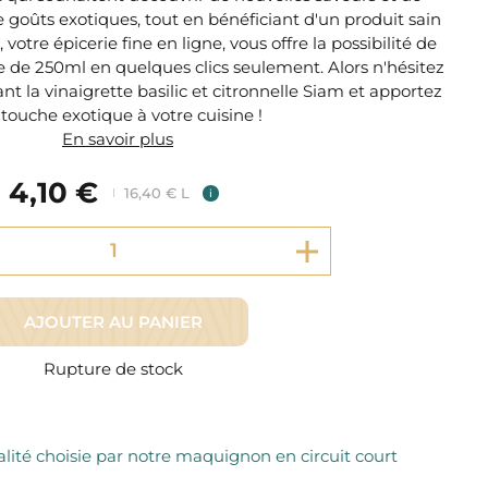
Fromager Affineurs depuis plus de 45 ans
goûts exotiques, tout en bénéficiant d'un produit sain
Découvrez + de 3000 références disponibles
Sélection dans les fermes locales depuis 1976
 votre épicerie fine en ligne, vous offre la possibilité de
Découvrez notre sélection de Fromages livrés en 24h
 de 250ml en quelques clics seulement. Alors n'hésitez
Découvrir notre savoir-faire de maquignon
Sélection par notre sommelier
t la vinaigrette basilic et citronnelle Siam et apportez
touche exotique à votre cuisine !
Découvrir
En savoir plus
4,10 €
16,40 € L
i
AJOUTER AU PANIER
Rupture de stock
lité choisie par notre maquignon en circuit court