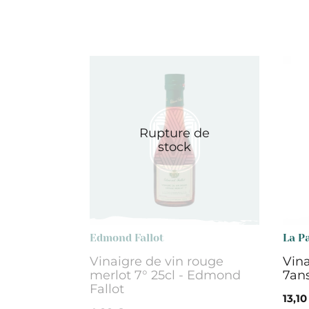
Rupture de
stock
Edmond Fallot
La P
Vinaigre de vin rouge
Vina
merlot 7° 25cl - Edmond
7ans
Fallot
13,10