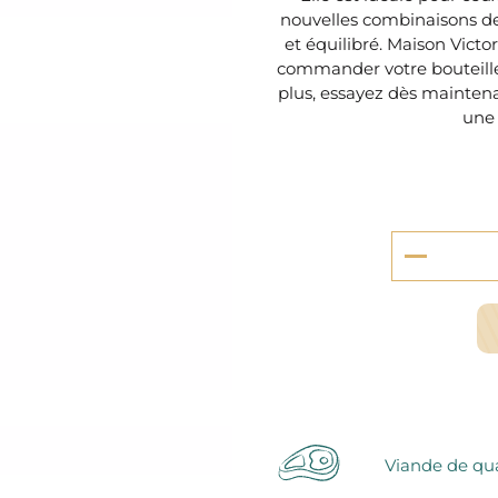
serie et préparations pour dessert
nouvelles combinaisons de 
confiseries
et équilibré. Maison Victor,
arines
commander votre bouteille
plus, essayez dès maintenan
ocolats chauds
une 
Viande de qua