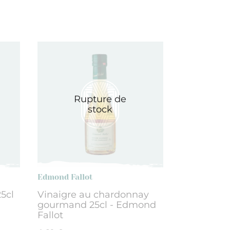
Rupture de
stock
Edmond Fallot
5cl
Vinaigre au chardonnay
gourmand 25cl - Edmond
Fallot