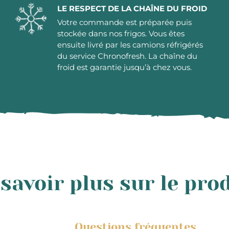
LE RESPECT DE LA CHAÎNE DU FROID
Votre commande est préparée puis
stockée dans nos frigos. Vous êtes
ensuite livré par les camions réfrigérés
du service Chronofresh. La chaîne du
froid est garantie jusqu’à chez vous.
savoir plus sur le pro
Questions fréquentes