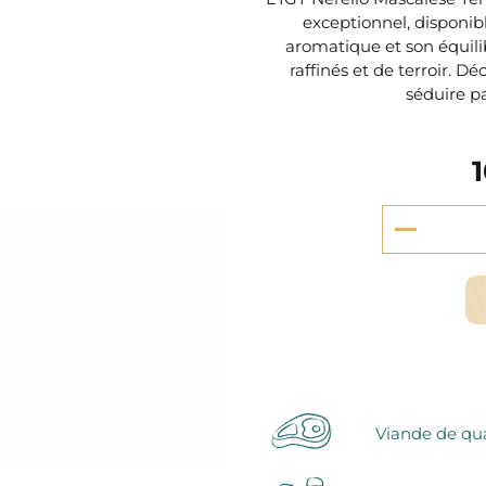
serie et préparations pour dessert
exceptionnel, disponibl
confiseries
aromatique et son équili
arines
raffinés et de terroir. 
séduire pa
ocolats chauds
Viande de qua