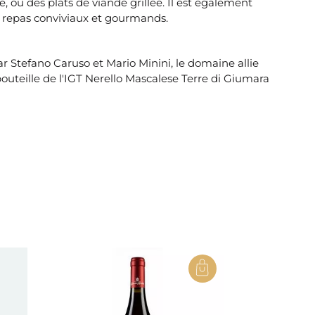
 ou des plats de viande grillée. Il est également
s repas conviviaux et gourmands.
 Stefano Caruso et Mario Minini, le domaine allie
outeille de l'IGT Nerello Mascalese Terre di Giumara