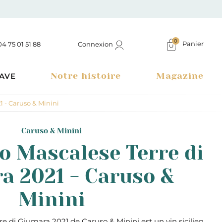
0
Panier
Connexion
04 75 01 51 88
Notre histoire
Magazine
AVE
1 - Caruso & Minini
Caruso & Minini
lo Mascalese Terre di
a 2021 - Caruso &
Minini
Boutique à Montélimar & Epicerie fine en ligne
re di Giumara 2021 de Caruso & Minini est un vin sicilien