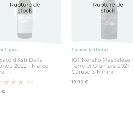
Rupture de
Rupture de
stock
stock
o Capra
Caruso & Minini
ato d'Asti Delle
IGT Nerello Mascalese
ende 2022 - Marco
Terre di Giumara 2021 -
ra
Caruso & Minini
10,90 €
5
/5
0 €