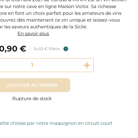
Fromager Affineurs depuis plus de 45 ans
Découvrez + de 3000 références disponibles
e sur notre cave en ligne Maison Victor. Sa richesse
Sélection dans les fermes locales depuis 1976
Découvrez notre sélection de Fromages livrés en 24h
bre en font un choix parfait pour les amateurs de vins
Découvrez dès maintenant ce vin unique et laissez-vous
Découvrir notre savoir-faire de maquignon
Sélection par notre sommelier
r les saveurs authentiques de la Sicile.
En savoir plus
Découvrir
10,90 €
14,53 € Pièce
i
AJOUTER AU PANIER
Rupture de stock
lité choisie par notre maquignon en circuit court