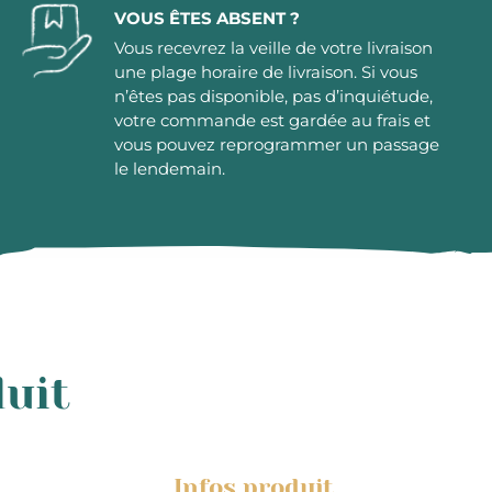
VOUS ÊTES ABSENT ?
Vous recevrez la veille de votre livraison
une plage horaire de livraison. Si vous
n’êtes pas disponible, pas d’inquiétude,
votre commande est gardée au frais et
vous pouvez reprogrammer un passage
le lendemain.
duit
Infos produit