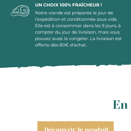
UN CHOIX 100% FRAÎCHEUR !
Notre viande est préparée le jour de
l’expédition et conditionnée sous vide.
Elle est à consommer dans les 9 jours, à
compter du jour de livraison, mais vous
pouvez aussi la congeler. La livraison est
offerte dès 80€ d’achat.
En 
Découvrir le produit