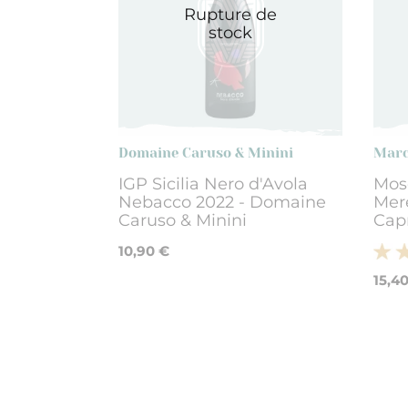
Rupture de
stock
Domaine Caruso & Minini
Marc
IGP Sicilia Nero d'Avola
Mosc
Nebacco 2022 - Domaine
Mer
Caruso & Minini
Cap
10,90 €
15,4