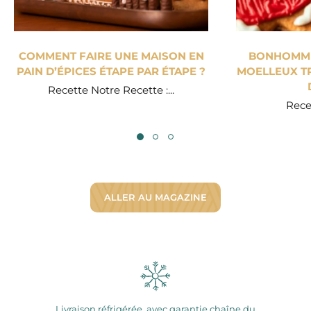
COMMENT FAIRE UNE MAISON EN
BONHOMME 
PAIN D’ÉPICES ÉTAPE PAR ÉTAPE ?
MOELLEUX TR
Recette Notre Recette :...
Recet
ALLER AU MAGAZINE
Livraison réfrigérée, avec garantie chaîne du