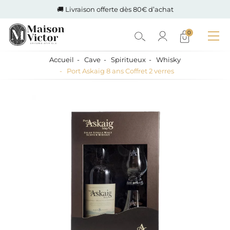
🚚 Livraison offerte dès 80€ d’achat
0
Accueil
Cave
Spiritueux
Whisky
Port Askaig 8 ans Coffret 2 verres