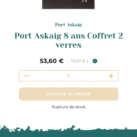
Port Askaig
Port Askaig 8 ans Coffret 2
verres
53,60 €
76,57 € L
i
AJOUTER AU PANIER
Rupture de stock