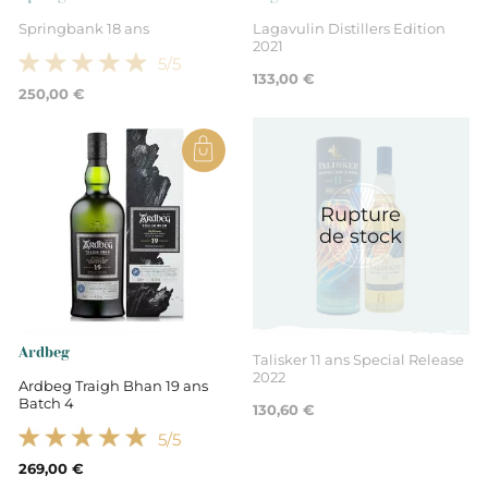
Springbank 18 ans
Lagavulin Distillers Edition
2021
8 ans
5
/5
133,00 €
250,00 €
Rupture
de stock
Ardbeg
Talisker 11 ans Special Release
2022
Ardbeg Traigh Bhan 19 ans
Batch 4
130,60 €
5
/5
269,00 €