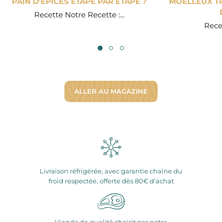
PAIN D’ÉPICES ÉTAPE PAR ÉTAPE ?
MOELLEUX TR
Recette Notre Recette :...
Recet
ALLER AU MAGAZINE
Livraison réfrigérée, avec garantie chaîne du
froid respectée, offerte dès 80€ d’achat