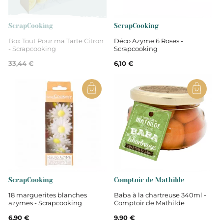
Aides pâtisserie
ScrapCooking
ScrapCooking
Box Tout Pour ma Tarte Citron
Déco Azyme 6 Roses -
- Scrapcooking
Scrapcooking
33,44 €
6,10 €
ScrapCooking
Comptoir de Mathilde
18 marguerites blanches
Baba à la chartreuse 340ml -
azymes - Scrapcooking
Comptoir de Mathilde
6,90 €
9,90 €