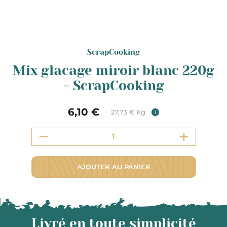
ScrapCooking
Mix glacage miroir blanc 220g
- ScrapCooking
6,10 €
27,73 € Kg
i
AJOUTER AU PANIER
Livré en toute simplicité