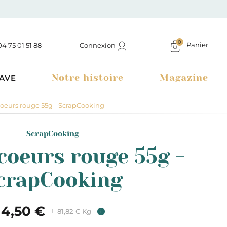
0
Panier
Connexion
04 75 01 51 88
Notre histoire
Magazine
AVE
oeurs rouge 55g - ScrapCooking
ScrapCooking
coeurs rouge 55g -
crapCooking
4,50 €
81,82 € Kg
i
Boutique à Montélimar & Epicerie fine en ligne