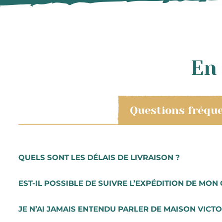
En 
Questions fréqu
QUELS SONT LES DÉLAIS DE LIVRAISON ?
Les commandes sont préparées très rapidement. Vous r
EST-IL POSSIBLE DE SUIVRE L’EXPÉDITION DE MON 
Les préparations de commande se font du mardi au sam
Pour une livraison express, en 24h, vous pouvez sélecti
Lorsque vous aurez procédé au paiement de votre comma
JE N’AI JAMAIS ENTENDU PARLER DE MAISON VICTO
notifié à chaque étape par e-mail et vous recevrez vot