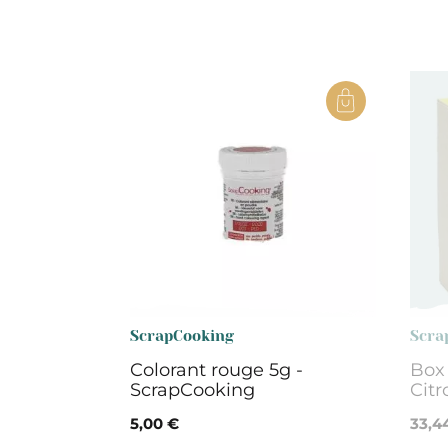
ScrapCooking
Scra
Colorant rouge 5g -
Box
ScrapCooking
Citr
5,00 €
33,4