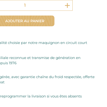
Fromager Affineurs depuis plus de 45 ans
Découvrez + de 3000 références disponibles
Sélection dans les fermes locales depuis 1976
Découvrez notre sélection de Fromages livrés en 24h
Découvrir notre savoir-faire de maquignon
Sélection par notre sommelier
AJOUTER AU PANIER
Découvrir
lité choisie par notre maquignon en circuit court
iliale reconnue et transmise de génération en
puis 1976
igérée, avec garantie chaîne du froid respectée, offerte
hat
 reprogrammer la livraison si vous êtes absents