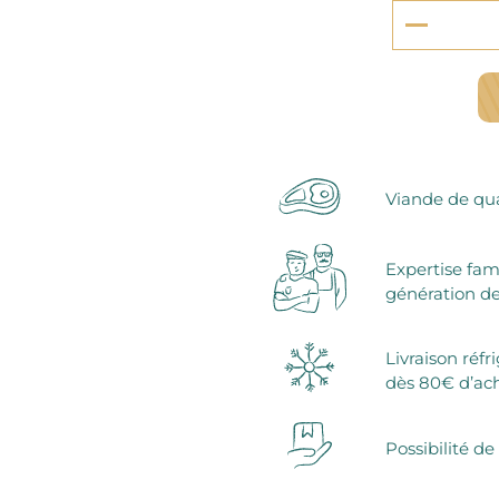
serie et préparations pour dessert
confiseries
arines
ocolats chauds
Viande de qua
Expertise fam
génération de
Livraison réfr
dès 80€ d’ac
Possibilité de