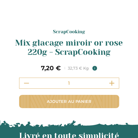
ScrapCooking
Mix glacage miroir or rose
220g - ScrapCooking
7,20 €
32,73 € Kg
i
AJOUTER AU PANIER
Livré en toute simplicité