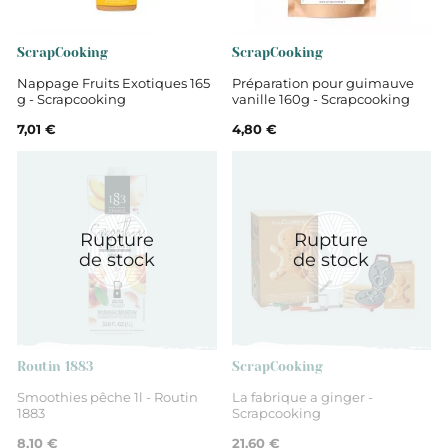
Aides pâtisserie
ScrapCooking
ScrapCooking
Nappage Fruits Exotiques 165
Préparation pour guimauve
g - Scrapcooking
vanille 160g - Scrapcooking
7,01 €
4,80 €
Rupture
Rupture
de stock
de stock
Routin 1883
ScrapCooking
Smoothies pêche 1l - Routin
La fabrique a ginger -
1883
Scrapcooking
8,10 €
21,60 €