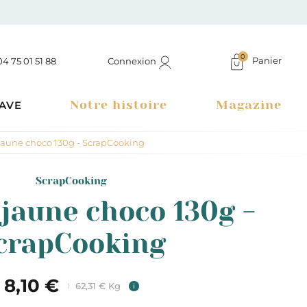
0
Panier
Connexion
04 75 01 51 88
Notre histoire
Magazine
AVE
jaune choco 130g - ScrapCooking
ScrapCooking
 jaune choco 130g -
crapCooking
8,10 €
62,31 € Kg
i
Boutique à Montélimar & Epicerie fine en ligne