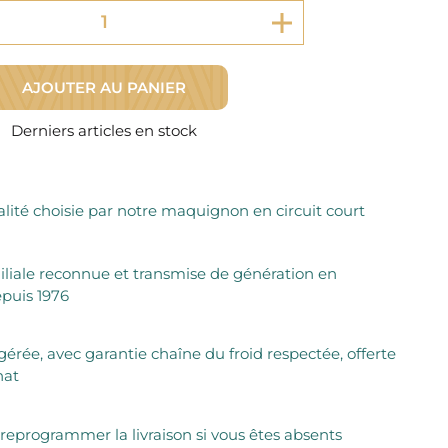
Fromager Affineurs depuis plus de 45 ans
Découvrez + de 3000 références disponibles
Sélection dans les fermes locales depuis 1976
Découvrez notre sélection de Fromages livrés en 24h
Découvrir notre savoir-faire de maquignon
Sélection par notre sommelier
AJOUTER AU PANIER
Découvrir
Derniers articles en stock
lité choisie par notre maquignon en circuit court
iliale reconnue et transmise de génération en
puis 1976
igérée, avec garantie chaîne du froid respectée, offerte
hat
 reprogrammer la livraison si vous êtes absents