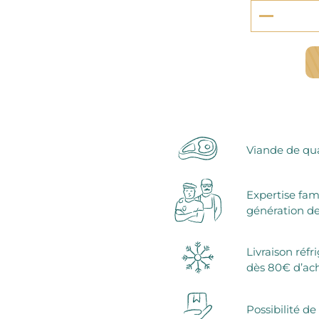
serie et préparations pour dessert
confiseries
arines
ocolats chauds
Viande de qua
Expertise fam
génération de
Livraison réfr
dès 80€ d’ac
Possibilité de