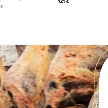
7,01 €
 €