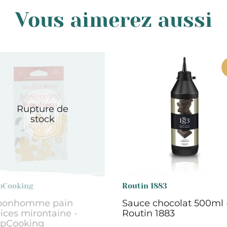
Vous aimerez aussi
Rupture de
stock
pCooking
Routin 1883
 bonhomme pain
Sauce chocolat 500ml 
ices mirontaine -
Routin 1883
apCooking