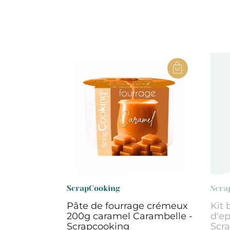
ScrapCooking
Scra
Pâte de fourrage crémeux
Kit
200g caramel Carambelle -
d'ep
Scrapcooking
Scr