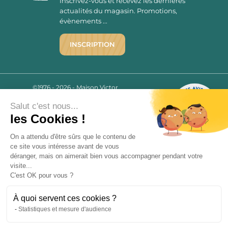
Inscrivez-vous et recevez les dernières
actualités du magasin. Promotions,
évènements ...
INSCRIPTION
©1976 - 2026 - Maison Victor
Qui sommes-nous ?
9.7
/10
Salut c'est nous...
Mentions légales
2779 AVIS
les Cookies !
C.G.V.
Politique de confidentialité
On a attendu d'être sûrs que le contenu de
FAQ
ce site vous intéresse avant de vous
déranger, mais on aimerait bien vous accompagner pendant votre
Livraisons
visite...
C'est OK pour vous ?
Paiement sécurisé
À quoi servent ces cookies ?
Statistiques et mesure d'audience
« L’abus d’alcool est dangereux pour la santé, à consommer avec