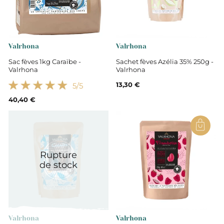
Drôme
Chocolat à pâtisser
Valrhona
Valrhona
Sac fèves 1kg Caraïbe -
Sachet fèves Azélia 35% 250g -
Valrhona
Valrhona
13,30 €
5
/5
40,40 €
Rupture
de stock
Valrhona
Valrhona