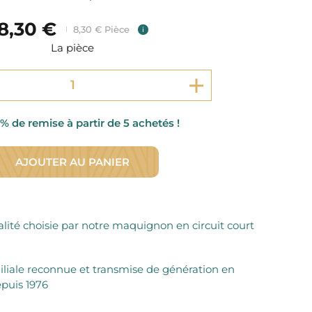
Fromager Affineurs depuis plus de 45 ans
Découvrez + de 3000 références disponibles
Sélection dans les fermes locales depuis 1976
8,30 €
Découvrez notre sélection de Fromages livrés en 24h
8,30 € Pièce
i
Découvrir notre savoir-faire de maquignon
La pièce
Sélection par notre sommelier
Découvrir
% de remise à partir de 5 achetés !
AJOUTER AU PANIER
lité choisie par notre maquignon en circuit court
iliale reconnue et transmise de génération en
puis 1976