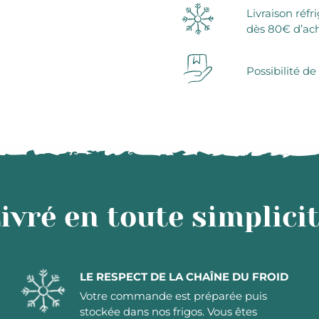
Livraison réfr
dès 80€ d’ac
Possibilité de
ivré en toute simplici
LE RESPECT DE LA CHAÎNE DU FROID
Votre commande est préparée puis
stockée dans nos frigos. Vous êtes