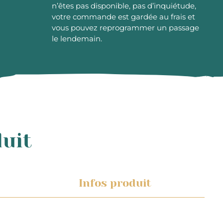
n’êtes pas disponible, pas d’inquiétude,
votre commande est gardée au frais et
vous pouvez reprogrammer un passage
le lendemain.
duit
Infos produit