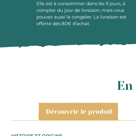
Elle est à consommer dans les 9 jours, à
compter du jour de livraison, mais vous
pouvez aussi la congeler. La livraison est
offerte dès 80€ d’achat.
En 
Découvrir le produit
HISTOIRE ET ORIGINE