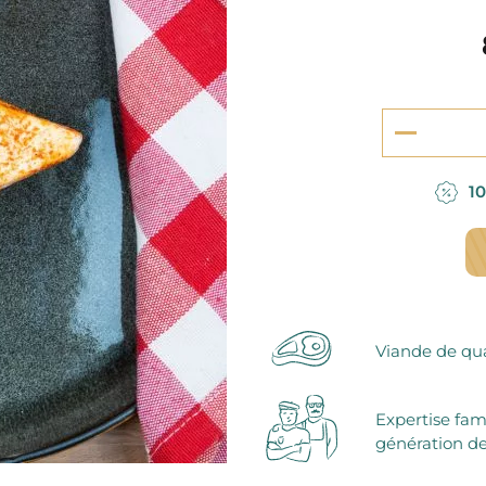
serie et préparations pour dessert
confiseries
arines
ocolats chauds
10
Viande de qua
Expertise fam
génération de