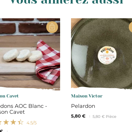
on Cavet
Maison Victor
odons AOC Blanc -
Pelardon
son Cavet
5,80 €
5,80 € Pièce
4.5
/5
 €