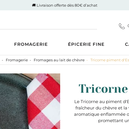
🚚 Livraison offerte dès 80€ d’achat
FROMAGERIE
ÉPICERIE FINE
C
Fromagerie
Fromages au lait de chèvre
Tricorne piment d'E
Coupes
d'Auvergne-Rhône-Alpes
ucrée
Gigot de Drôme-Ardèche
s AOP
Côte de boeuf Charolaise
 et compotes
Tricorne
es au Lait Cru
Poulet fermier de Quentin
ntrecôte
tiner
Nos saucisses maison
usions
Cognac Et Calvados
Le Tricorne au piment d'Es
ranolas et mueslis
, Liqueur Et Crème
fraîcheur du chèvre et la
ognes, biscottes et pains
aromatique enflammée off
promettant un
crés
zcal Et Cachaca