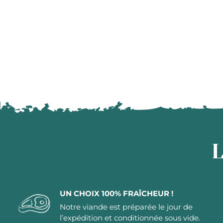
L
UN CHOIX 100% FRAÎCHEUR !
Notre viande est préparée le jour de
l’expédition et conditionnée sous vide.