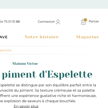
0
Panier
Connexion
04 75 01 51 88
Notre histoire
Magazine
AVE
spelette
Maison Victor
 piment d'Espelette
pelette se distingue par son équilibre parfait entre la
 vivacité du piment. Sa texture crémeuse et sa palette
rent une expérience gustative riche et harmonieuse,
e explosion de saveurs à chaque bouchée.
Boutique à Montélimar & Epicerie fine en ligne
En savoir plus