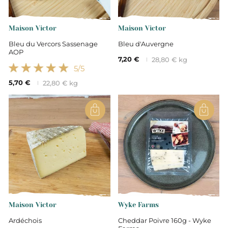
Vache
Maison Victor
Maison Victor
Bleu du Vercors Sassenage
Bleu d'Auvergne
AOP
Lait pasteurisé
7,20 €
28,80 € kg
5
/5
5,70 €
22,80 € kg
29
Maison Victor
Wyke Farms
Ardéchois
Cheddar Poivre 160g - Wyke