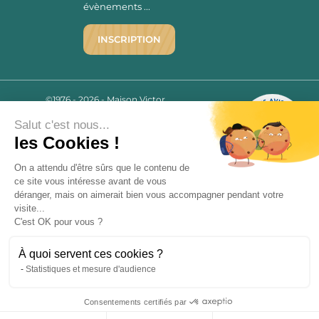
évènements ...
INSCRIPTION
©1976 - 2026 - Maison Victor
Qui sommes-nous ?
9.7
/10
Salut c'est nous...
Mentions légales
2780 AVIS
les Cookies !
C.G.V.
Politique de confidentialité
On a attendu d'être sûrs que le contenu de
FAQ
ce site vous intéresse avant de vous
déranger, mais on aimerait bien vous accompagner pendant votre
Livraisons
visite...
C'est OK pour vous ?
Paiement sécurisé
À quoi servent ces cookies ?
Statistiques et mesure d'audience
« L’abus d’alcool est dangereux pour la santé, à consommer avec
Consentements certifiés par
modération. La vente d’alcool est strictement interdite aux mineurs.
9.7
/10
»
2780 avis