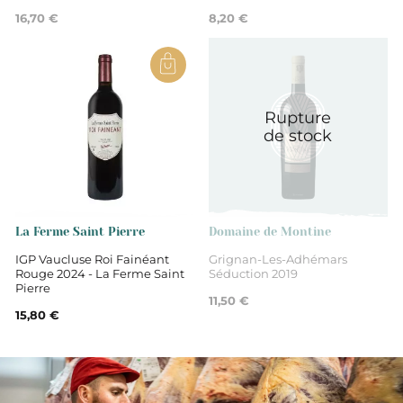
16,70 €
8,20 €
Rouge
Syrah
Rupture
de stock
Grenache
Mourvédre
La Ferme Saint Pierre
Domaine de Montine
IGP Vaucluse Roi Fainéant
Grignan-Les-Adhémars
Fruité
Rouge 2024 - La Ferme Saint
Séduction 2019
Pierre
11,50 €
15,80 €
Epicé
Souple