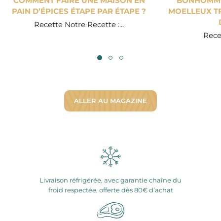
COMMENT FAIRE UNE MAISON EN
BONHOMME 
PAIN D’ÉPICES ÉTAPE PAR ÉTAPE ?
MOELLEUX TR
Recette Notre Recette :...
Recet
ALLER AU MAGAZINE
Livraison réfrigérée, avec garantie chaîne du
froid respectée, offerte dès 80€ d’achat