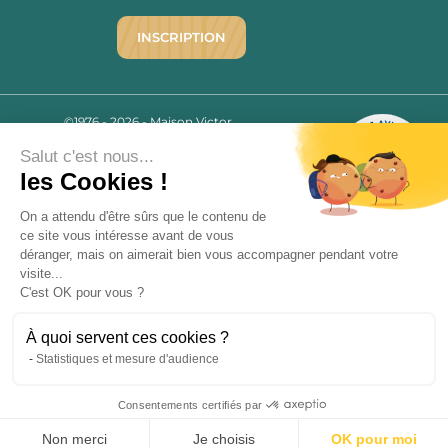
INSCRIPTION
©1976 - 2026 - Maison Victor
Qui sommes-nous ?
9.7
/10
Salut c'est nous...
Mentions légales
2780 AVIS
les Cookies !
C.G.V.
Politique de confidentialité
On a attendu d'être sûrs que le contenu de
ce site vous intéresse avant de vous
FAQ
déranger, mais on aimerait bien vous accompagner pendant votre
Livraisons
visite...
C'est OK pour vous ?
Paiement sécurisé
À quoi servent ces cookies ?
Statistiques et mesure d'audience
« L’abus d’alcool est dangereux pour la santé, à consommer avec
Consentements certifiés par
modération. La vente d’alcool est strictement interdite aux mineurs.
9.7
/10
»
2780 avis
Non merci
Je choisis
OK pour moi