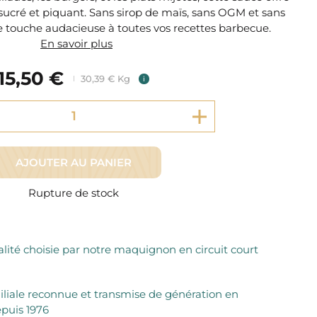
Fromager Affineurs depuis plus de 45 ans
 sucré et piquant. Sans sirop de maïs, sans OGM et sans
Découvrez + de 3000 références disponibles
Sélection dans les fermes locales depuis 1976
e touche audacieuse à toutes vos recettes barbecue.
Découvrez notre sélection de Fromages livrés en 24h
En savoir plus
Découvrir notre savoir-faire de maquignon
Sélection par notre sommelier
15,50 €
30,39 € Kg
i
Découvrir
AJOUTER AU PANIER
Rupture de stock
lité choisie par notre maquignon en circuit court
iliale reconnue et transmise de génération en
puis 1976