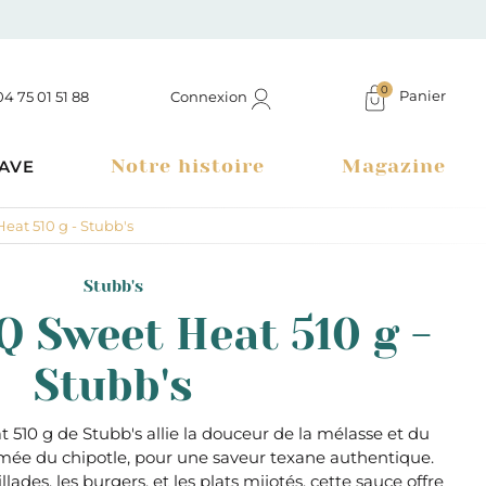
0
Panier
Connexion
04 75 01 51 88
Notre histoire
Magazine
AVE
at 510 g - Stubb's
Stubb's
 Sweet Heat 510 g -
Stubb's
510 g de Stubb's allie la douceur de la mélasse et du
umée du chipotle, pour une saveur texane authentique.
Boutique à Montélimar & Epicerie fine en ligne
llades, les burgers, et les plats mijotés, cette sauce offre