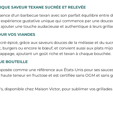
NTIQUE SAVEUR TEXANE SUCRÉE ET RELEVÉE
ence d'un barbecue texan avec son parfait équilibre entre d
re une expérience gustative unique qui commence par une dou
 ajouter une touche audacieuse et authentique à leurs grillad
OUR VOS VIANDES
ré-épicé, grâce aux saveurs douces de la mélasse et du sucre
 burgers ou encore le bœuf, et convient aussi aux plats mijot
appage, ajoutant un goût riche et texan à chaque bouchée.
QUE BOUTEILLE
 imposée comme une référence aux États-Unis pour ses sauces
 haute teneur en fructose et est certifiée sans OGM et sans g
disponible chez Maison Victor, pour sublimer vos grillades e