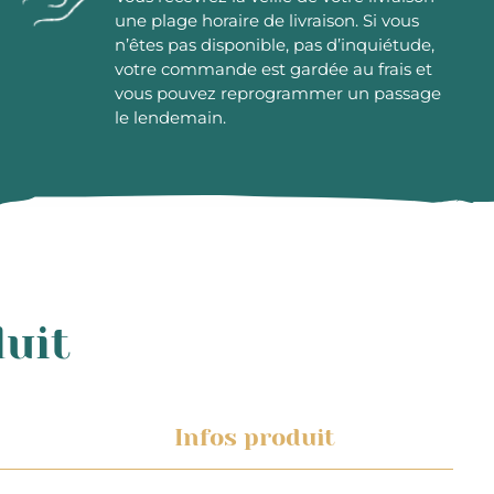
une plage horaire de livraison. Si vous
n’êtes pas disponible, pas d’inquiétude,
votre commande est gardée au frais et
vous pouvez reprogrammer un passage
le lendemain.
duit
Infos produit