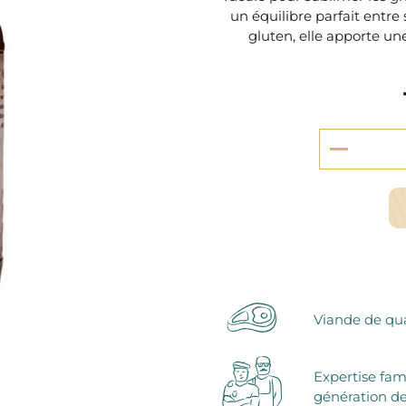
serie et préparations pour dessert
un équilibre parfait entre
confiseries
gluten, elle apporte un
arines
ocolats chauds
Viande de qua
Expertise fam
génération de