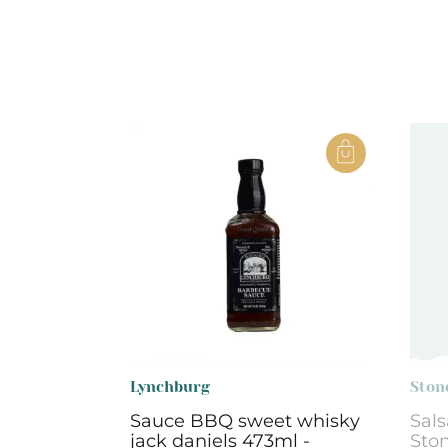
Lynchburg
Ston
Sauce BBQ sweet whisky
Sals
jack daniels 473ml -
Sto