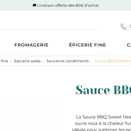
🚚 Livraison offerte dès 80€ d’achat
FROMAGERIE
ÉPICERIE FINE
C
 fine
Epicerie salée
Sauces et condiments
Sauce BBQ Sweet He
Coupes
d'Auvergne-Rhône-Alpes
ucrée
Gigot de Drôme-Ardèche
s AOP
Côte de boeuf Charolaise
 et compotes
Sauce BBQ
es au Lait Cru
Poulet fermier de Quentin
ntrecôte
tiner
Nos saucisses maison
usions
Cognac Et Calvados
ranolas et mueslis
, Liqueur Et Crème
ognes, biscottes et pains
La Sauce BBQ Sweet Heat 
sucre roux à la chaleur f
crés
zcal Et Cachaca
Idéale pour sublimer les gri