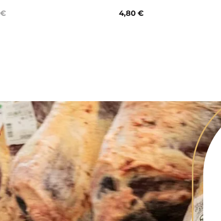
 €
4,80 €