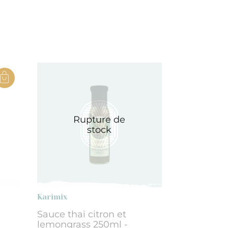
Rupture de
stock
Karimix
Sauce thaï citron et
lemongrass 250ml -