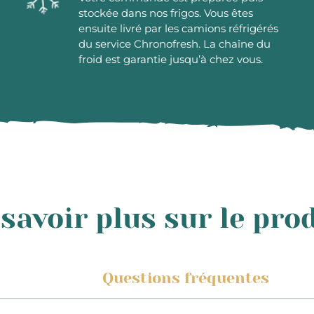
stockée dans nos frigos. Vous êtes
ensuite livré par les camions réfrigérés
du service Chronofresh. La chaîne du
froid est garantie jusqu’à chez vous.
savoir plus sur le pro
Questions fréquentes