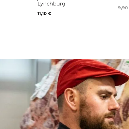
Lynchburg
9,90
11,10 €