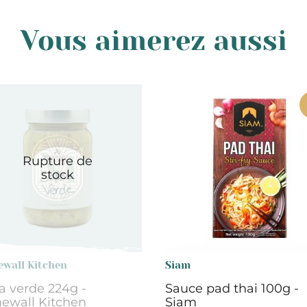
Vous aimerez aussi
Rupture de
stock
ewall Kitchen
Siam
a verde 224g -
Sauce pad thai 100g -
newall Kitchen
Siam