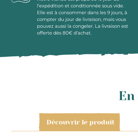
l’expédition et conditionnée sous vide.
Elle est à consommer dans les 9 jours, à
compter du jour de livraison, mais vous
pouvez aussi la congeler. La livraison est
offerte dès 80€ d’achat.
En 
Découvrir le produit