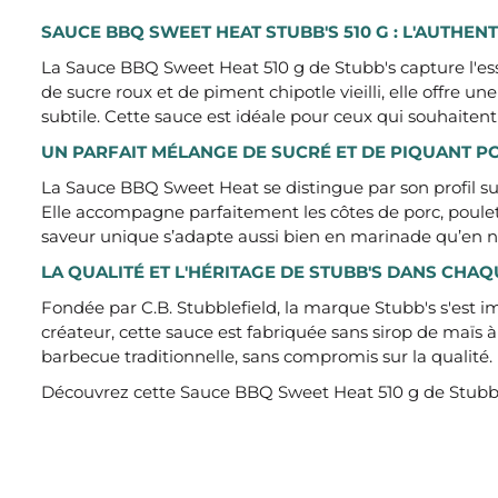
SAUCE BBQ SWEET HEAT STUBB'S 510 G : L'AUTHE
La Sauce BBQ Sweet Heat 510 g de Stubb's capture l'ess
de sucre roux et de piment chipotle vieilli, elle off
subtile. Cette sauce est idéale pour ceux qui souhaitent
UN PARFAIT MÉLANGE DE SUCRÉ ET DE PIQUANT P
La Sauce BBQ Sweet Heat se distingue par son profil suc
Elle accompagne parfaitement les côtes de porc, poulet,
saveur unique s’adapte aussi bien en marinade qu’en n
LA QUALITÉ ET L'HÉRITAGE DE STUBB'S DANS CHA
Fondée par C.B. Stubblefield, la marque Stubb's s'est
créateur, cette sauce est fabriquée sans sirop de maïs à
barbecue traditionnelle, sans compromis sur la qualité.
Découvrez cette Sauce BBQ Sweet Heat 510 g de Stubb's, 