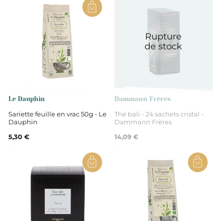
France
Rupture
Auvergne Rhône-Alpes
de stock
Drôme
Tilleum bractée, Thym, Romarin,
Le Dauphin
Dammann Frères
Origan, Guimauve racine, Plantes à parfum,
Sariette feuille en vrac 50g - Le
Thé bali - 24 sachets cristal -
aromatiques et médicinales
Dauphin
Dammann Frères
5,30 €
14,09 €
Non
Tisanes et infusions
Tisane